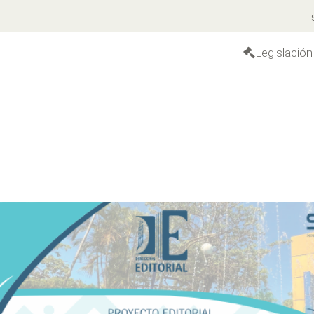
S
Legislación
Gratuito
Gratuito
méritaUniversidadAutónomadeChiapas.JubileodeOro
LASOTRASMEMORIA