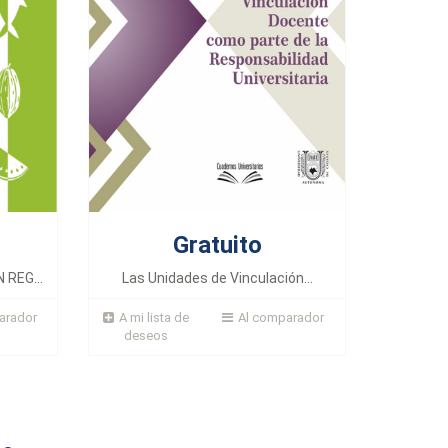
Gratuito
REG...
Las Unidades de Vinculación...
arador
A mi lista de
Al comparador
deseos