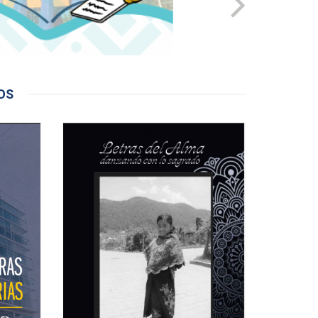
Sagrado
a que se
 en sus
Es una publicación realizada por Claudia
formado a
Patricia Gómez López (Itzamara Itzae) e
sionistas,
Ilustrada por Víctor Villalobos (Ik Kauyumari) es
entos que
una selección de textos de contenido
profundamente e...
OS
Ver