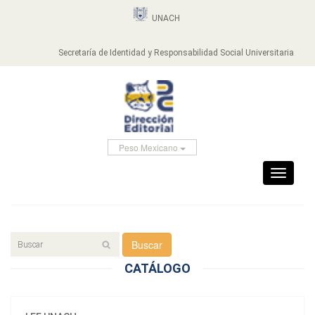
UNACH
Secretaría de Identidad y Responsabilidad Social Universitaria
Peso Mexicano
Toggle
navigati
Buscar
CATÁLOGO