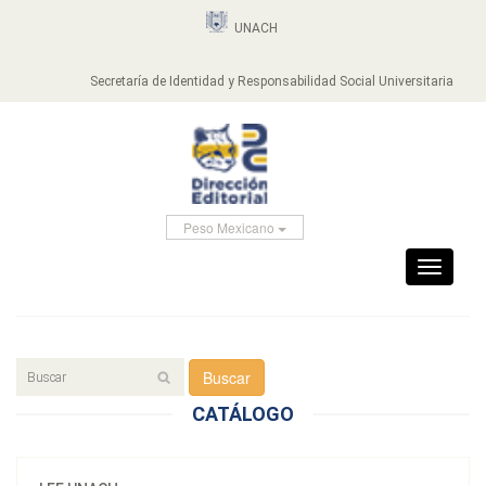
UNACH
Secretaría de Identidad y Responsabilidad Social Universitaria
Peso Mexicano
Toggle
navigati
Buscar
CATÁLOGO