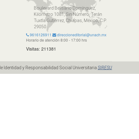
Boulevard Belisario Domínguez,
Kilómetro 1081, Sin Número, Terán
Tuxtla Gutiérrez, Chiapas, México, C.P.
29050.
9616126911
direccioneditorial@unach.mx
Horario de atención 8:00 - 17:00 hrs
Visitas: 211381
e Identidad y Responsabilidad Social Universitaria
SIRESU