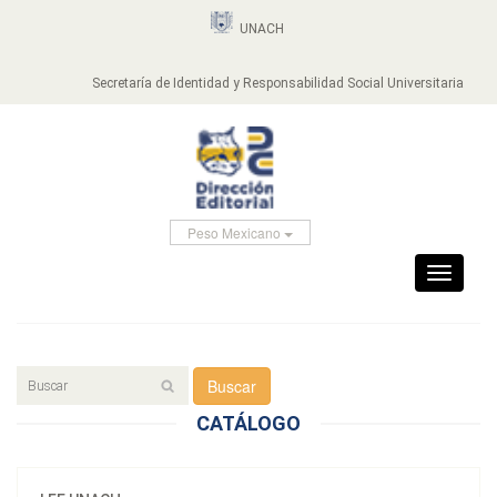
UNACH
Secretaría de Identidad y Responsabilidad Social Universitaria
Peso Mexicano
Toggle
navigati
Buscar
CATÁLOGO