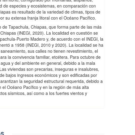
dad de especies y ecosistemas, en comparación con
hiapas es resultado de la variedad de climas, tipos de
or su extensa franja litoral con el Océano Pacífico.
io de Tapachula, Chiapas, que forma parte de las más
hiapas (INEGI, 2020). La localidad en cuestión se
apachula-Puerto Madero y, de acuerdo con el INEGI, la
ementó a 1958 (INEGI, 2010 y 2020). La localidad se ha
saneamiento, sus calles no tienen revestimiento, el
ara la convivencia familiar, etcétera. Para octubre de
 agua y del ambiente en general, debido a la mala
 Las viviendas son precarias, inseguras e insalubres,
 de bajos ingresos económicos y son edificadas por
arantizan la seguridad estructural requerida, debido a
n el Océano Pacífico y en la región de más alta
ctos sísmicos, así como a los fuertes vientos y
OS