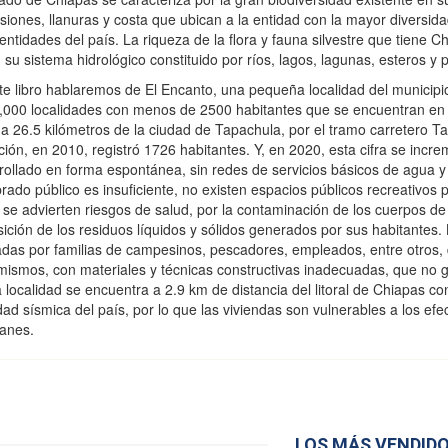
siones, llanuras y costa que ubican a la entidad con la mayor diversi
entidades del país. La riqueza de la flora y fauna silvestre que tiene C
 su sistema hidrológico constituido por ríos, lagos, lagunas, esteros y p
te libro hablaremos de El Encanto, una pequeña localidad del municip
,000 localidades con menos de 2500 habitantes que se encuentran en C
 a 26.5 kilómetros de la ciudad de Tapachula, por el tramo carretero T
ción, en 2010, registró 1726 habitantes. Y, en 2020, esta cifra se incr
rollado en forma espontánea, sin redes de servicios básicos de agua y 
rado público es insuficiente, no existen espacios públicos recreativos p
 se advierten riesgos de salud, por la contaminación de los cuerpos de
sición de los residuos líquidos y sólidos generados por sus habitantes.
adas por familias de campesinos, pescadores, empleados, entre otros,
 mismos, con materiales y técnicas constructivas inadecuadas, que no g
a localidad se encuentra a 2.9 km de distancia del litoral de Chiapas co
dad sísmica del país, por lo que las viviendas son vulnerables a los efe
anes.
LOS MÁS VENDID