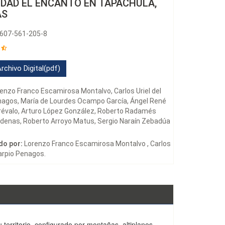
IDAD EL ENCANTO EN TAPACHULA,
AS
-607-561-205-8
rchivo Digital(pdf)
enzo Franco Escamirosa Montalvo, Carlos Uriel del
nagos, María de Lourdes Ocampo García, Ángel René
révalo, Arturo López González, Roberto Radamés
enas, Roberto Arroyo Matus, Sergio Naraín Zebadúa
do por:
Lorenzo Franco Escamirosa Montalvo , Carlos
Carpio Penagos.
 territorio, configurado por montañas, altiplanos,