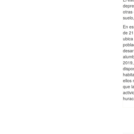
depre
otras 
suelo,
En es
de 21
ubica
pobla
desar
alumb
2019,
dispo
habit
ellos
que l
activi
hurac