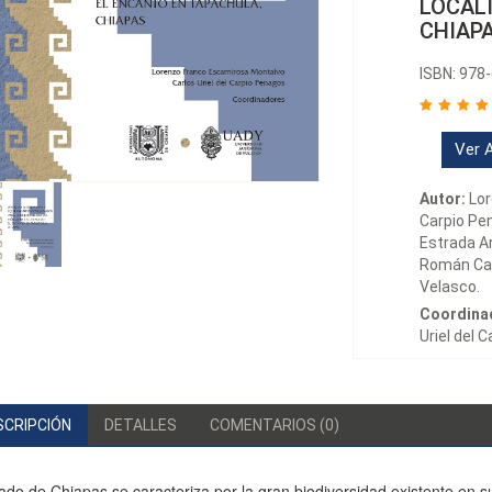
LOCAL
CHIAP
ISBN: 978
Ver A
Autor:
Lor
Carpio Pe
Estrada A
Román Cad
Velasco.
Coordina
Uriel del 
SCRIPCIÓN
DETALLES
COMENTARIOS (0)
ado de Chiapas se caracteriza por la gran biodiversidad existente en su