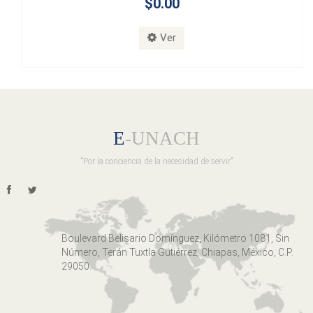
$0.00
Ver
E
-UNACH
"Por la conciencia de la necesidad de servir"
Boulevard Belisario Domínguez, Kilómetro 1081, Sin
Número, Terán Tuxtla Gutiérrez, Chiapas, México, C.P.
29050.