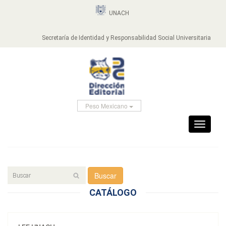
UNACH
Secretaría de Identidad y Responsabilidad Social Universitaria
Peso Mexicano
Toggle
navigati
Buscar
CATÁLOGO