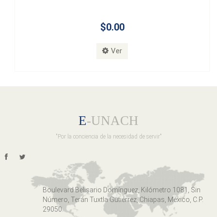
$0.00
Ver
E
-UNACH
"Por la conciencia de la necesidad de servir"
Boulevard Belisario Domínguez, Kilómetro 1081, Sin
Número, Terán Tuxtla Gutiérrez, Chiapas, México, C.P.
29050.