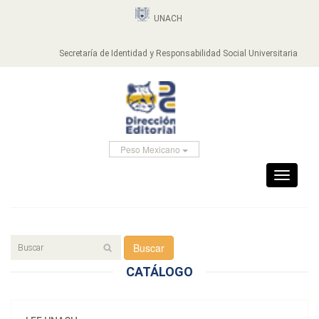
UNACH
Secretaría de Identidad y Responsabilidad Social Universitaria
Peso Mexicano
Toggle
navigati
Buscar
CATÁLOGO