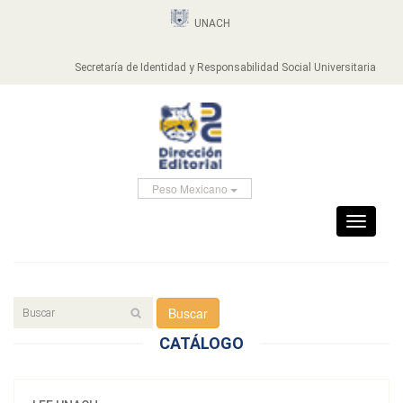
UNACH
Secretaría de Identidad y Responsabilidad Social Universitaria
Peso Mexicano
Toggle
navigati
Buscar
CATÁLOGO