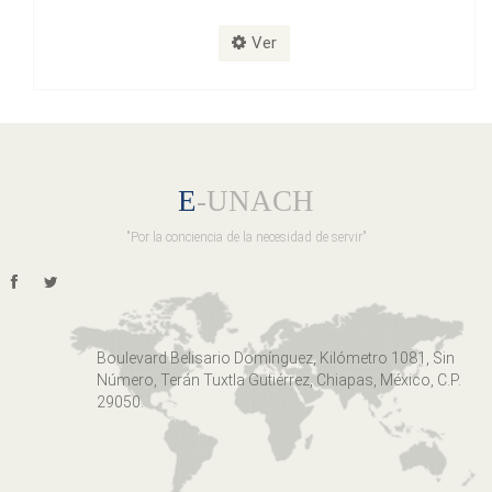
Ver
E
-UNACH
"Por la conciencia de la necesidad de servir"
Boulevard Belisario Domínguez, Kilómetro 1081, Sin
Número, Terán Tuxtla Gutiérrez, Chiapas, México, C.P.
29050.