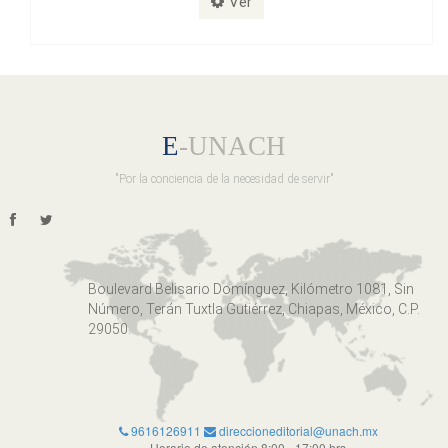
Ver
E
-UNACH
"Por la conciencia de la necesidad de servir"
Boulevard Belisario Domínguez, Kilómetro 1081, Sin
Número, Terán Tuxtla Gutiérrez, Chiapas, México, C.P.
29050.
9616126911
direccioneditorial@unach.mx
Horario de atención 8:00 - 17:00 hrs