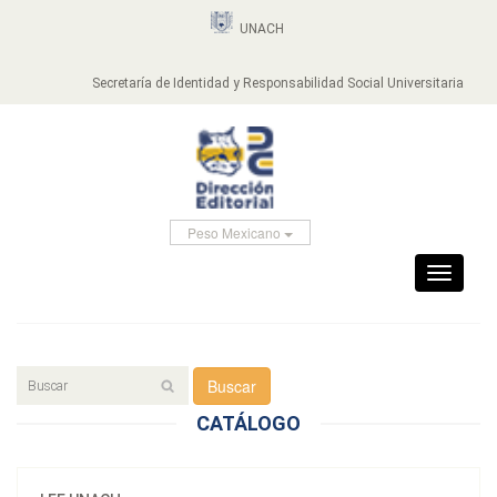
UNACH
Secretaría de Identidad y Responsabilidad Social Universitaria
Peso Mexicano
Toggle
navigati
Buscar
CATÁLOGO