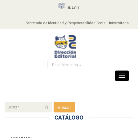
UNACH
Secretaría de Identidad y Responsabilidad Social Universitaria
Peso Mexicano
Toggle
navigati
Buscar
CATÁLOGO