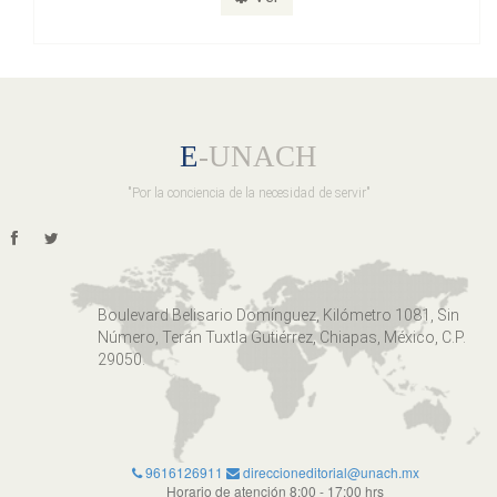
E
-UNACH
"Por la conciencia de la necesidad de servir"
Boulevard Belisario Domínguez, Kilómetro 1081, Sin
Número, Terán Tuxtla Gutiérrez, Chiapas, México, C.P.
29050.
9616126911
direccioneditorial@unach.mx
Horario de atención 8:00 - 17:00 hrs