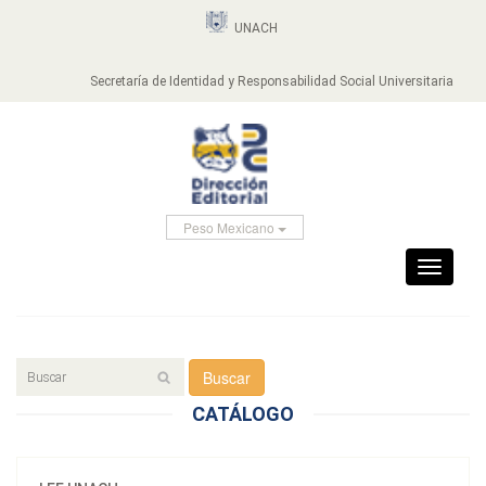
UNACH
Secretaría de Identidad y Responsabilidad Social Universitaria
Peso Mexicano
Toggle
navigati
Buscar
CATÁLOGO