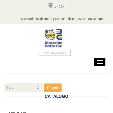
UNACH
Secretaría de Identidad y Responsabilidad Social Universitaria
Peso Mexicano
Toggle
navigati
Buscar
CATÁLOGO