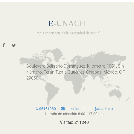
E
-UNACH
"Por la conciencia de la necesidad de servir"
Boulevard Belisario Domínguez, Kilómetro 1081, Sin
Número, Terán Tuxtla Gutiérrez, Chiapas, México, C.P.
29050.
9616126911
direccioneditorial@unach.mx
Horario de atención 8:00 - 17:00 hrs
Visitas: 211240