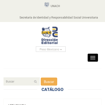
UNACH
Secretaría de Identidad y Responsabilidad Social Universitaria
Peso Mexicano
Toggle
navigati
Buscar
CATÁLOGO