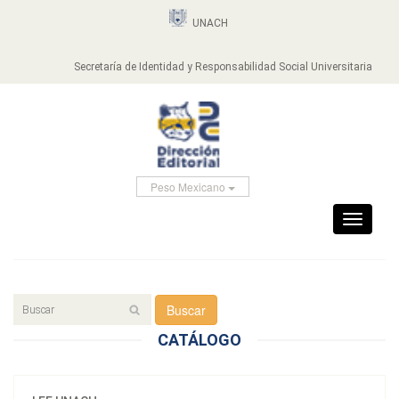
UNACH
Secretaría de Identidad y Responsabilidad Social Universitaria
Peso Mexicano
Toggle
navigati
Buscar
CATÁLOGO