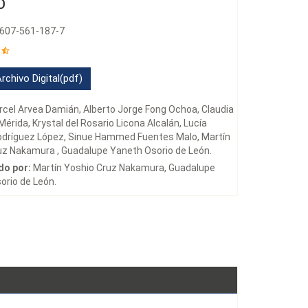
O
-607-561-187-7
rchivo Digital(pdf)
cel Arvea Damián, Alberto Jorge Fong Ochoa, Claudia
rida, Krystal del Rosario Licona Alcalán, Lucía
odríguez López, Sinue Hammed Fuentes Malo, Martín
uz Nakamura , Guadalupe Yaneth Osorio de León.
do por:
Martín Yoshio Cruz Nakamura, Guadalupe
orio de León.