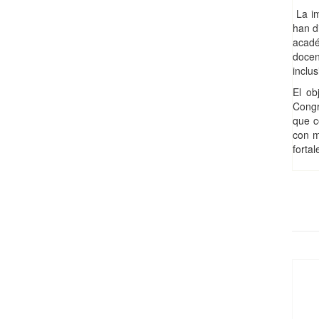
La im
han d
acadé
docen
inclu
El ob
Congr
que c
con m
forta