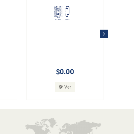
$0.00
Ver