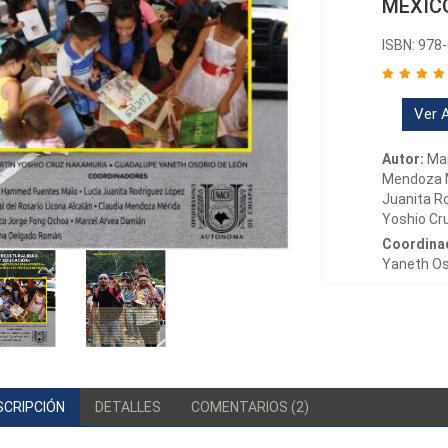
MÉXIC
ISBN: 978
Ver A
Autor:
Mar
Mendoza Mé
Juanita R
Yoshio Cr
Coordina
Yaneth Os
SCRIPCIÓN
DETALLES
COMENTARIOS (2)