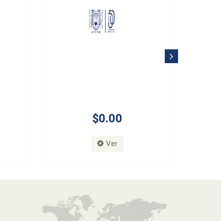
$0.00
Ver