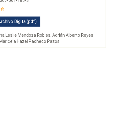
-607-561-185-3
rchivo Digital(pdf)
na Leslie Mendoza Robles, Adrián Alberto Reyes
Maricela Hazel Pacheco Pazos.