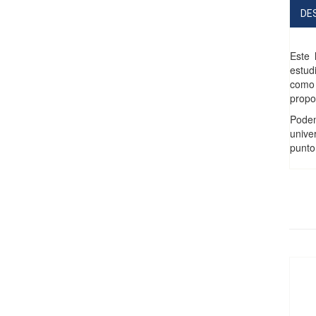
DE
Este 
estud
como 
propo
Podem
unive
punto