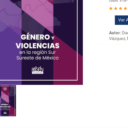
ISBN: 978
Ver A
Autor:
Dia
Vázquez, 