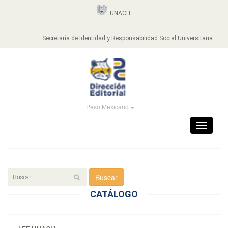
UNACH
Secretaría de Identidad y Responsabilidad Social Universitaria
Peso Mexicano
Toggle
navigati
Buscar
CATÁLOGO